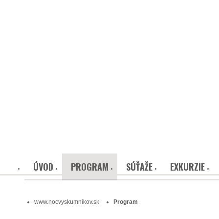
ÚVOD
PROGRAM
SÚŤAŽE
EXKURZIE
www.nocvyskumnikov.sk
Program